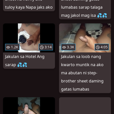
tuloy kaya Napa jaks ako
lumabas sarap talaga
mag jakol mag isa 💦💦
1.2K
3:14
3.3K
4:05
Jakulan sa Hotel Ang
Jakulan sa loob nang
sarap 💦💦
kwarto muntik na ako
ma abutan ni step-
brother sheet daming
gatas lumabas