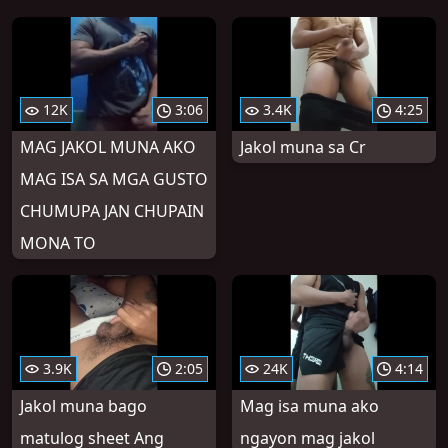
12K
3:06
3.4K
4:25
MAG JAKOL MUNA AKO
Jakol muna sa Cr
MAG ISA SA MGA GUSTO
CHUMUPA JAN CHUPAIN
MONA TO
3.9K
2:05
24K
4:14
Jakol muna bago
Mag isa muna ako
matulog sheet Ang
ngayon mag jakol