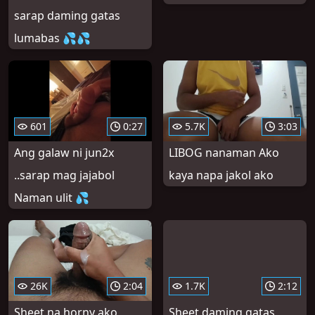
sarap daming gatas
lumabas 💦💦
601
0:27
5.7K
3:03
Ang galaw ni jun2x
LIBOG nanaman Ako
..sarap mag jajabol
kaya napa jakol ako
Naman ulit 💦
26K
2:04
1.7K
2:12
Sheet na horny ako
Sheet daming gatas