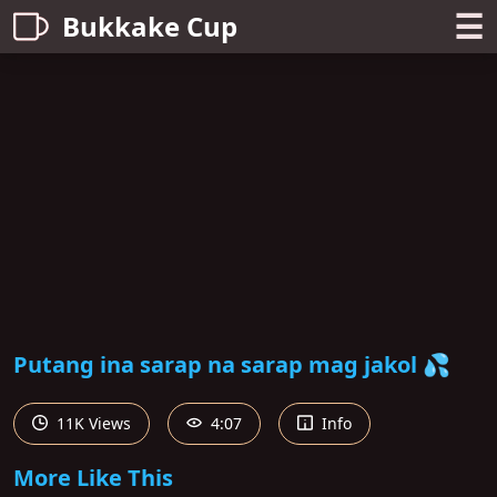
☰
Bukkake Cup
Putang ina sarap na sarap mag jakol 💦
11K Views
4:07
Info
More Like This